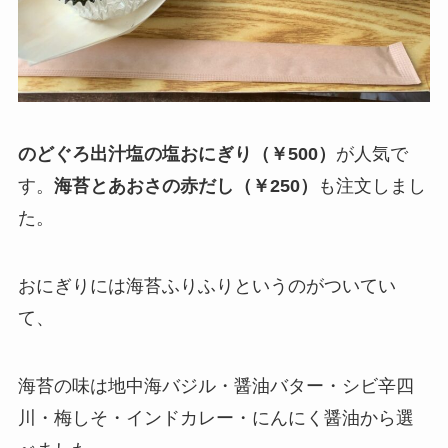
のどぐろ出汁塩の塩おにぎり（￥500）
が人気で
す。
海苔とあおさの赤だし（￥250）
も注文しまし
た。
おにぎりには海苔ふりふりというのがついてい
て、
海苔の味は
地中海バジル・醤油バター・シビ辛四
川・梅しそ・インドカレー・にんにく醤油
から選